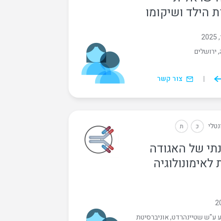
 הילד ושיקומו
, ירושלים
צור קשר
נטלי
כ
ת
תי של האגודה
לאימונולוגיה‏
ע ע"ש שטיינהרדט, אוניברסיטת