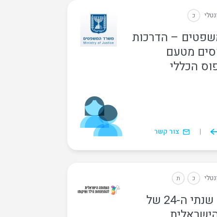
נטלי
כ
פטים – הדרכות
סים מטעם
וס הכללי
צור קשר
נטלי
כ
ת
הכנס הדו שנתי ה-24 של
ישראלית