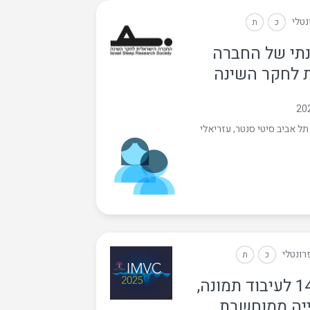
נטלי
כ
ת
תי של החברה
 לחקר השינה
ל אביב סיטי סנטר, עזריאלי ‏
רונטלי
כ
ת
IMVC ה-14 לעיבוד תמונה,
ייה ממוחשבת