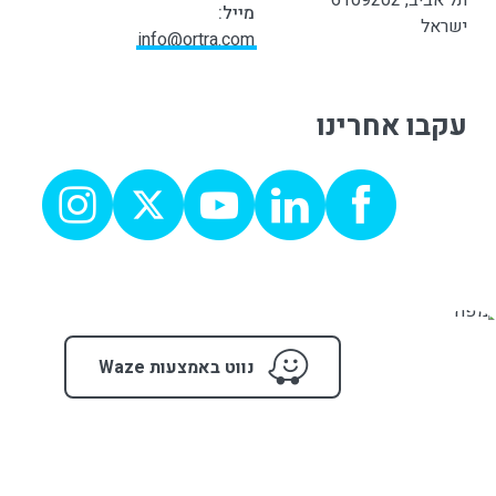
תל אביב, 6109202
מייל:
ישראל
info@ortra.com
עקבו אחרינו
נווט באמצעות Waze