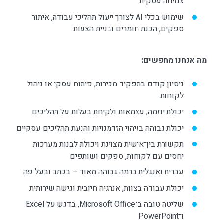
צמיחה עסקית
שימוש בכלי AI לצורך ייעול תהליכי עבודה, איתור
ספקים, הכנת חומרים ובניית הצעות
מה אנחנו מחפשים
:
ניסיון קודם בתפקיד מכירות, פיתוח עסקי או ניהול
לקוחות
יכולת יוזמה, עצמאות ולקיחת בעלות על תהליכים
יכולת גבוהה בזיהוי הזדמנויות והנעת תהליכים עסקיים
תקשורת בין־אישית מצוינת ויכולת לבנות מערכות
יחסים עם לקוחות, ספקים ושותפים
עברית ואנגלית ברמה גבוהה מאוד – בכתב ובעל פה
יכולת עבודה בצוות, אנרגיה חיובית וגישה שירותית
שליטה טובה ב־Microsoft Office, בדגש על Excel
ו־PowerPoint