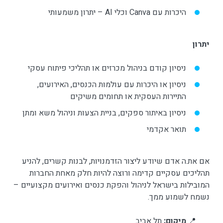
היכרות עם Canva וכלי AI – יתרון משמעותי
יתרון
ניסיון קודם בניהול מכרזים או תהליכי פיתוח עסקי
ניסיון או היכרות עם עולמות הכנסים, האירועים,
התיירות העסקית או תחומים משיקים
ניסיון באיתור ספקים, בניית הצעות וניהול משא ומתן
תואר אקדמי
אם את.ה אדם שיודע ליצור הזדמנויות, לבנות קשרים, להניע
תהליכים עסקיים קדימה ורוצה להיות חלק מאחת החברות
המובילות בישראל לניהול והפקת כנסים ואירועים מקצועיים –
נשמח לשמוע ממך.
📍
מיקום
:
תל אביב